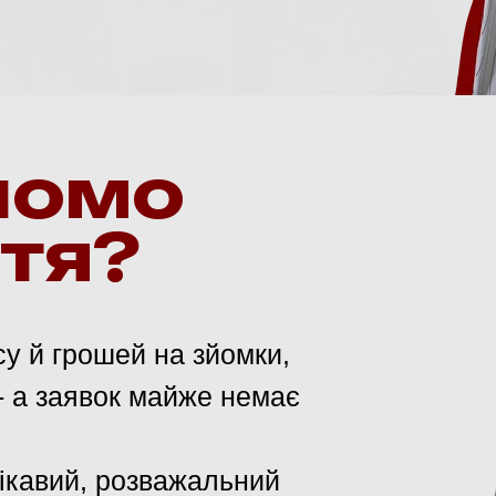
йомо
ття?
су й грошей на зйомки,
- а заявок майже немає
цікавий, розважальний