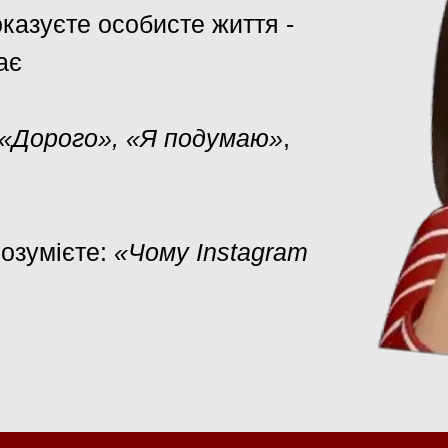
оказуєте особисте життя -
ає
«Дорого», «Я подумаю»
,
розумієте:
«Чому Instagram