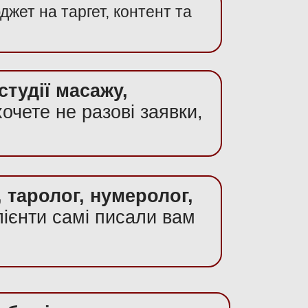
жет на таргет, контент та
студії масажу,
хочете не разові заявки,
 таролог, нумеролог,
лієнти самі писали вам