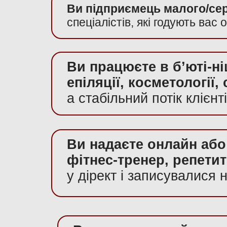
Ви підприємець малого/сер
спеціалістів, які годують вас
Ви працюєте в бʼюті-ні
епіляції, косметології,
а стабільний потік клієнт
Ви надаєте онлайн або 
фітнес-тренер, репетито
у дірект і записувалися 