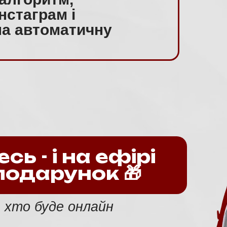
Інстаграм і
на автоматичну
ь - і на ефірі
подарунок 🎁
 хто буде онлайн