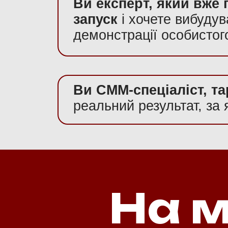
Ви експерт, який вже 
запуск
і хочете вибудув
демонстрації особистог
Ви СММ-спеціаліст, та
реальний результат, за 
На м