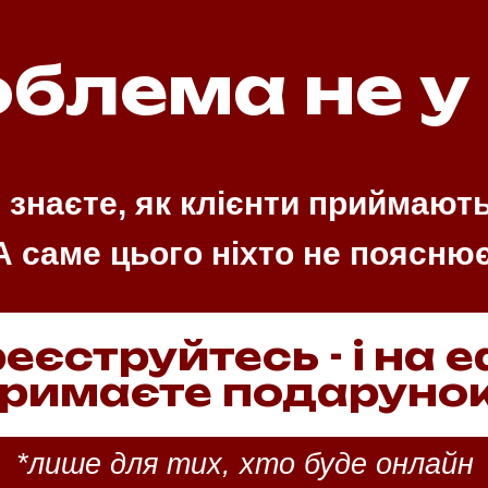
блема не у
 знаєте, як клієнти приймают
А саме цього ніхто не поясню
еєструйтесь - і на е
римаєте подарунок
*лише для тих, хто буде онлайн