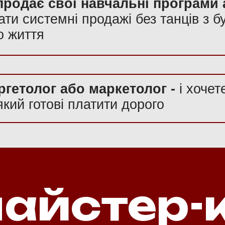
продає свої навчальні програми 
ати системні продажі без танців з б
о життя
ргетолог або маркетолог -
і хочет
який готові платити дорого
айстер-