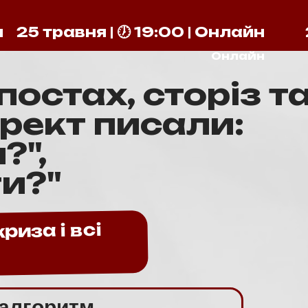
н
25 травня | 🕖 19:00 | Онлайн
25 травня | 🕖 19:00 |
Онлайн
постах, сторіз т
ірект писали:
?",
и?"
риза і всі
ь
алгоритм,