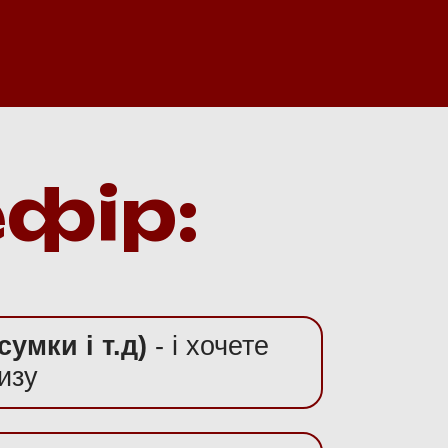
ефір:
умки і т.д)
- і хочете
изу