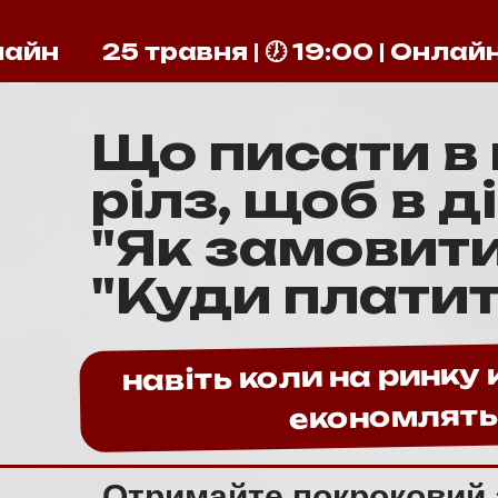
нлайн
25 травня | 🕖 19:00 | Онлай
Що писати в 
рілз, щоб в д
"Як замовити
"Куди платит
навіть коли на ринку к
економлят
Отримайте покроковий 