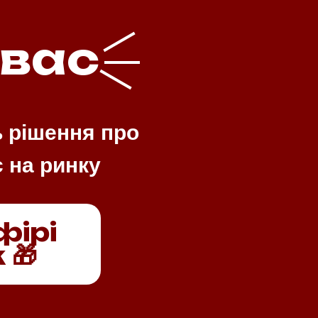
 вас
ь рішення про
є на ринку
фірі
 🎁