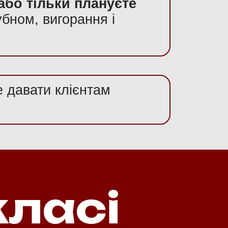
або тільки плануєте
убном, вигорання і
е давати клієнтам
класі