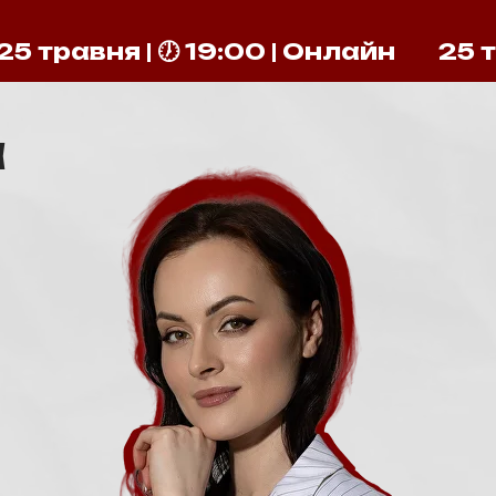
25 травня | 🕖 19:00 | Онлайн
25 т
а