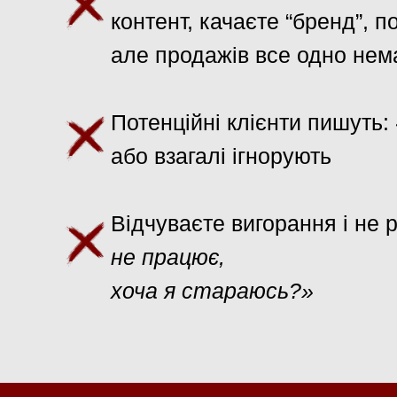
контент, качаєте “бренд”, п
але продажів все одно нем
Потенційні клієнти пишуть:
або взагалі ігнорують
Відчуваєте вигорання і не 
не працює,
хоча я стараюсь?»