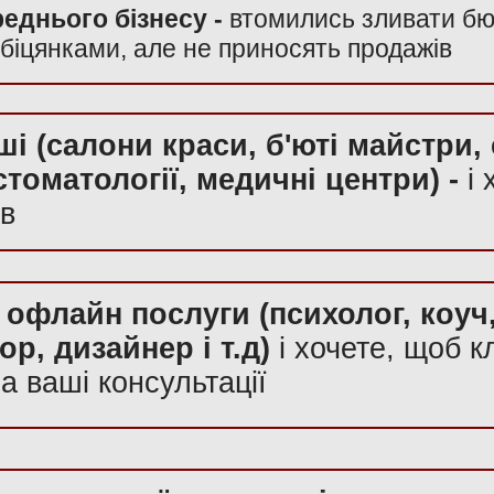
еднього бізнесу -
втомились зливати бюд
 обіцянками, але не приносять продажів
ші (салони краси, б'юті майстри, 
 стоматології, медичні центри) -
і 
ів
офлайн послуги (психолог, коуч,
р, дизайнер і т.д)
і хочете, щоб к
на ваші консультації