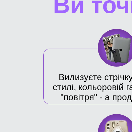
Ви точ
Вилизуєте стрічк
стилі, кольоровій г
"повітря" - а про