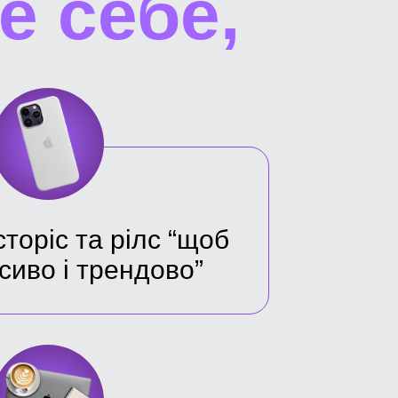
е себе,
торіс та рілс “щоб
сиво і трендово”