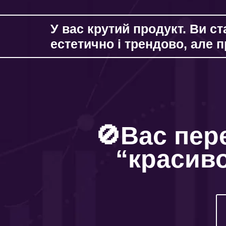
У вас крутий продукт. Ви с
естетично і трендово, але 
🚫Вас пер
“красиво