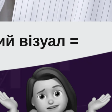
ий вiзуал =