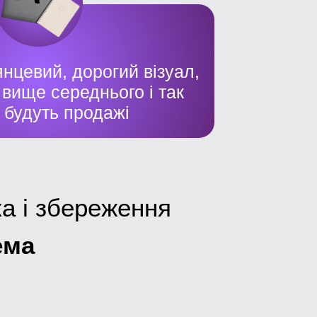
нцевий, дорогий візуал,
 вище середнього і так
 будуть продажі
ка і збереження
ема