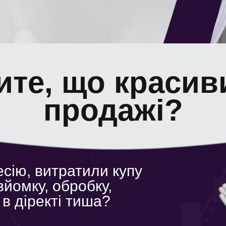
рите, що красив
продажi?
сію, витратили купу
зйомку, обробку,
а в діректі тиша?