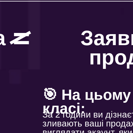
=
а
Заяв
про
🎯 На цьому
класі:
За 2 години ви дізнає
зливають ваші продажі
виглядати акаунт, я