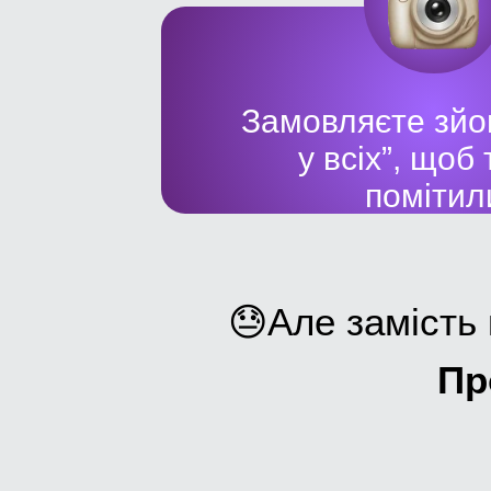
Замовляєте зйом
у всіх”, щоб
помітил
😓Але замість 
Пр