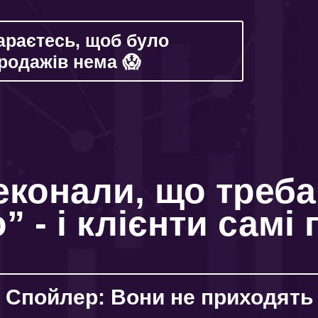
тараєтесь, щоб було
продажів нема 😱
еконали, що треба
” - i клiєнти самi
Спойлер: Вони не приходять