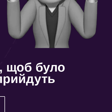
, щоб було
 прийдуть