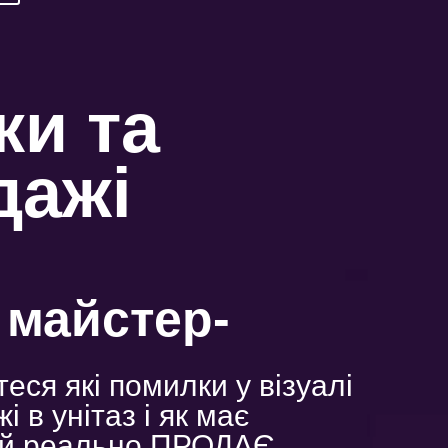
ки та
дажі
 майстер-
теся які помилки у візуалі
 в унітаз і як має
кий реально ПРОДАЄ