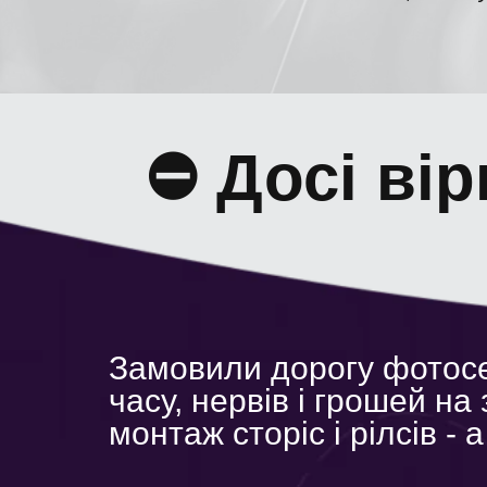
⛔️ Досi вi
Замовили дорогу фотосе
часу, нервів і грошей на 
монтаж сторіс і рілсів - 