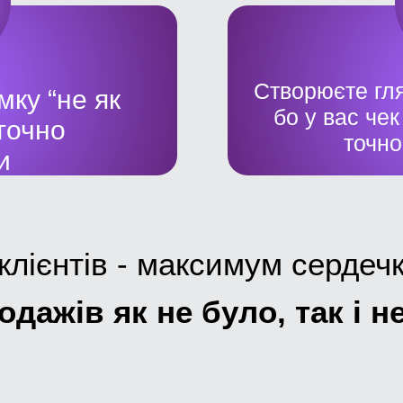
Створюєте гля
ку “не як
бо у вас чек
 точно
точно
и
клієнтів - максимум сердеч
одажів як не було, так і н