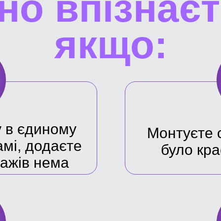
но впiзнаєт
якщо:
у в єдиному
Монтуєте с
амі, додаєте
було кра
дажів нема