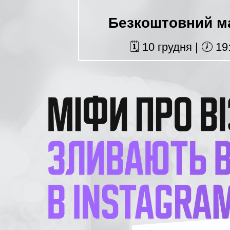
Безкоштовний м
🗓 10 грудня | 🕖 1